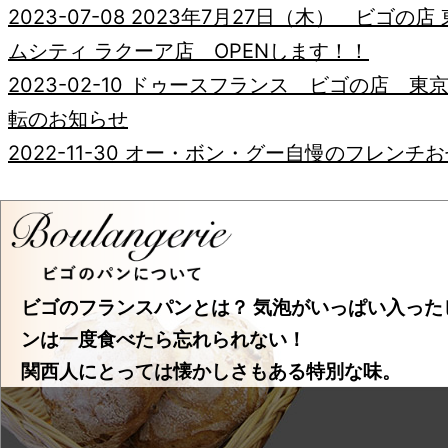
2023-07-08
2023年7月27日（木） ビゴの店
ムシティ ラクーア店 OPENします！！
2023-02-10
ドゥースフランス ビゴの店 東京
転のお知らせ
2022-11-30
オー・ボン・グー自慢のフレンチお
受付中！！
2022-11-21
11月28日はフランスパンの日
2022-11-11
リメンブランスデーRemembrance Day
du souvenir
ビゴのフランスパンとは？ 気泡がいっぱい入った
2022-11-03
BEAUJOLAIS NOUVEAU
ンは一度食べたら忘れられない！
2022-09-26
ハロウィン
関西人にとっては懐かしさもある特別な味。
2022-07-25
暑い日はアイスケーキがおすすめ!
2022-07-20
7月14日はパリ祭