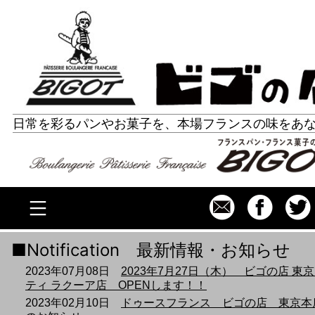
コ
ビゴの店 ホームページ
ン
テ
ン
ツ
日常を彩るパンやお菓子を、本場フランスの味をあ
へ
ス
キ
ッ
プ
Notification 最新情報・お知らせ
2023年07月08日
2023年7月27日（木） ビゴの店 東
ティ ラクーア店 OPENします！！
2023年02月10日
ドゥースフランス ビゴの店 東京本