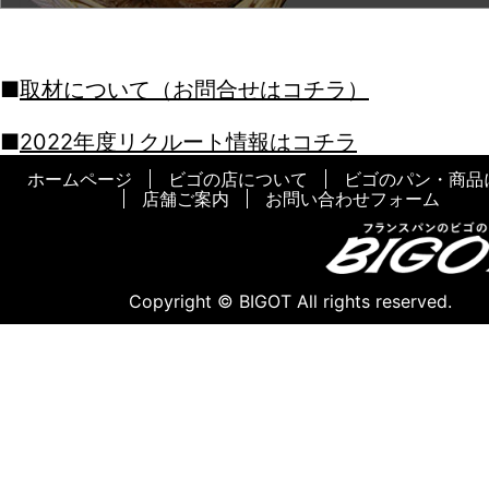
2022-05-09
母の日 Fete des meres
2022-05-02
こどもの日
2022-04-19
フランスパンのお店の『イースター
取材について（お問合せはコチラ）
グ』
2022年度リクルート情報はコチラ
2022-04-15
大切な人にすずらんの花を贈る『ミ
ホームページ
ビゴの店について
ビゴのパン・商品
日』
店舗ご案内
お問い合わせフォーム
2022-04-01
Poisson d’Avril
2022-03-02
3月3日 ひなまつり
Copyright © BIGOT All rights reserved.
2022-02-25
ビゴの店について
2022-02-21
2022年2月22日、ビゴの店は創業5
迎えました!
2022-02-14
人気のトートバック
2022-02-07
お近くのお店について