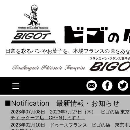
コ
ビゴの店 ホームページ
ン
テ
ン
ツ
日常を彩るパンやお菓子を、本場フランスの味をあ
へ
ス
キ
ッ
プ
Notification 最新情報・お知らせ
2023年07月08日
2023年7月27日（木） ビゴの店 東
ティ ラクーア店 OPENします！！
2023年02月10日
ドゥースフランス ビゴの店 東京本