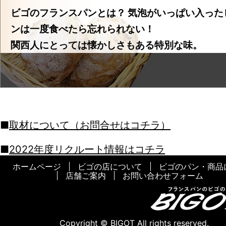
du souvenir
ビゴのフランスパンとは？ 気泡がいっぱい入った
2022-11-03
BEAUJOLAIS NOUVEAU
ンは一度食べたら忘れられない！
2022-09-26
ハロウィン
関西人にとっては懐かしさもある特別な味。
2022-07-25
暑い日はアイスケーキがおすすめ!
2022-07-20
7月14日はパリ祭
2022-05-09
母の日 Fete des meres
2022-05-02
こどもの日
2022-04-19
フランスパンのお店の『イースター
取材について（お問合せはコチラ）
グ』
2022年度リクルート情報はコチラ
2022-04-15
大切な人にすずらんの花を贈る『ミ
ホームページ
ビゴの店について
ビゴのパン・商品
日』
店舗ご案内
お問い合わせフォーム
2022-04-01
Poisson d’Avril
2022-03-02
3月3日 ひなまつり
Copyright © BIGOT All rights reserved.