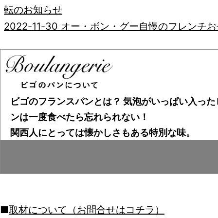
転のお知らせ
2022-11-30
オー・ボン・グー自慢のフレンチお
受付中！！
2022-11-21
11月28日はフランスパンの日
2022-11-11
リメンブランスデーRemembrance Day
du souvenir
ビゴのフランスパンとは？ 気泡がいっぱい入った
2022-11-03
BEAUJOLAIS NOUVEAU
ンは一度食べたら忘れられない！
2022-09-26
ハロウィン
関西人にとっては懐かしさもある特別な味。
2022-07-25
暑い日はアイスケーキがおすすめ!
2022-07-20
7月14日はパリ祭
2022-05-09
母の日 Fete des meres
2022-05-02
こどもの日
2022-04-19
フランスパンのお店の『イースター
取材について（お問合せはコチラ）