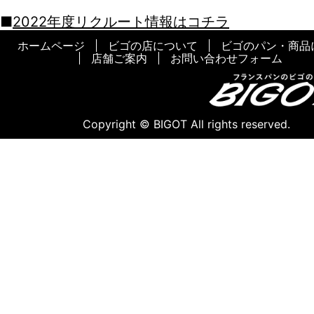
グ』
2022年度リクルート情報はコチラ
2022-04-15
大切な人にすずらんの花を贈る『ミ
ホームページ
ビゴの店について
ビゴのパン・商品
日』
店舗ご案内
お問い合わせフォーム
2022-04-01
Poisson d’Avril
2022-03-02
3月3日 ひなまつり
Copyright © BIGOT All rights reserved.
2022-02-25
ビゴの店について
2022-02-21
2022年2月22日、ビゴの店は創業5
迎えました!
2022-02-14
人気のトートバック
2022-02-07
お近くのお店について
2022-01-31
プレゼントに最適♪
人気のクッキー缶はいかが？
2022-01-20
La Saint-Valentin