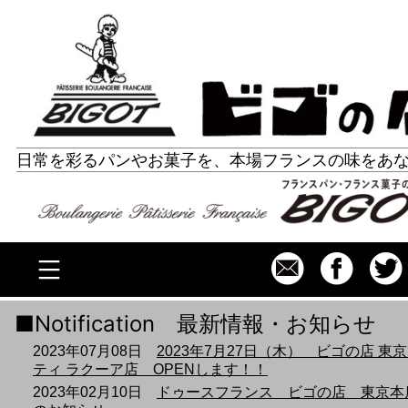
コ
ビゴの店 ホームページ
ン
テ
ン
ツ
日常を彩るパンやお菓子を、本場フランスの味をあ
へ
ス
キ
ッ
プ
Notification 最新情報・お知らせ
2023年07月08日
2023年7月27日（木） ビゴの店 東
ティ ラクーア店 OPENします！！
2023年02月10日
ドゥースフランス ビゴの店 東京本