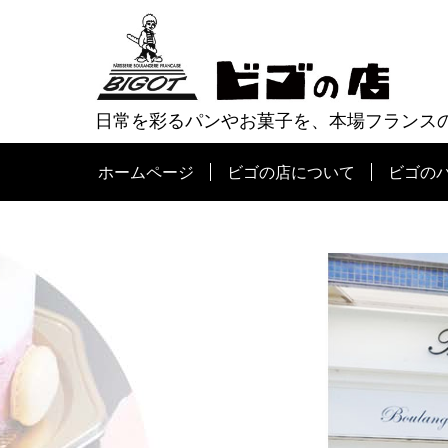
コ
ビゴの店 ホームページ
ン
テ
ン
日常を彩るパンやお菓子を、本場フランス
ツ
ホームページ
ビゴの店について
ビゴの
へ
ス
キ
ッ
プ